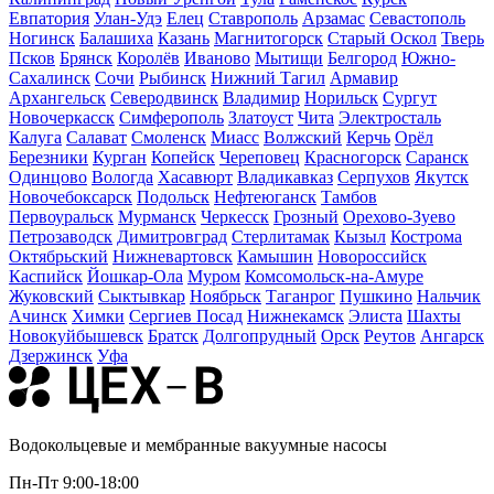
Евпатория
Улан-Удэ
Елец
Ставрополь
Арзамас
Севастополь
Ногинск
Балашиха
Казань
Магнитогорск
Старый Оскол
Тверь
Псков
Брянск
Королёв
Иваново
Мытищи
Белгород
Южно-
Сахалинск
Сочи
Рыбинск
Нижний Тагил
Армавир
Архангельск
Северодвинск
Владимир
Норильск
Сургут
Новочеркасск
Симферополь
Златоуст
Чита
Электросталь
Калуга
Салават
Смоленск
Миасс
Волжский
Керчь
Орёл
Березники
Курган
Копейск
Череповец
Красногорск
Саранск
Одинцово
Вологда
Хасавюрт
Владикавказ
Серпухов
Якутск
Новочебоксарск
Подольск
Нефтеюганск
Тамбов
Первоуральск
Мурманск
Черкесск
Грозный
Орехово-Зуево
Петрозаводск
Димитровград
Стерлитамак
Кызыл
Кострома
Октябрьский
Нижневартовск
Камышин
Новороссийск
Каспийск
Йошкар-Ола
Муром
Комсомольск-на-Амуре
Жуковский
Сыктывкар
Ноябрьск
Таганрог
Пушкино
Нальчик
Ачинск
Химки
Сергиев Посад
Нижнекамск
Элиста
Шахты
Новокуйбышевск
Братск
Долгопрудный
Орск
Реутов
Ангарск
Дзержинск
Уфа
Водокольцевые и мембранные вакуумные насосы
Пн-Пт 9:00-18:00