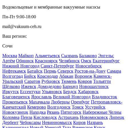
Водокольцевые и мембранные вакуумные насосы
Пн-Пт 9:00-18:00
mail@vakuum-ceh.ru
Ваш регион:
Сочи
Москва
Майкоп
Альметьевск
Сызрань
Балаково
Энгельс
Артём
Обнинск
Красноярск
Челябинск
Омск
Екатеринбург
Нижний Новгород
Санкт-Петербург
Новосибирск
Нефтекамск
Батайск
Пермь
Северск
Ростов-на-Дону
Самара
Волгоград
Бийск
Краснодар
Абакан
Воронеж
Каменск-
Уральский
Саратов
Рубцовск
Тюмень
Ковров
Тольятти
Щёлково
Ижевск
Домодедово
Барнаул
Новошахтинск
Иркутск
Ессентуки
Ульяновск
Бердск
Хабаровск
Благовещенск
Ярославль
Великий Новгород
Владивосток
Прокопьевск
Махачкала
Люберцы
Оренбург
Петропавловск-
Камчатский
Кемерово
Волгодонск
Томск
Уссурийск
Новокузнецк
Находка
Рязань
Пятигорск
Набережные Челны
Коломна
Пенза
Кисловодск
Астрахань
Новомосковск
Липецк
Дербент
Чебоксары
Невинномысск
Киров
Назрань
Калининград
Новый Уренгой
Тула
Раменское
Курск