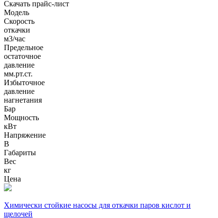
Скачать прайс-лист
Модель
Cкорость
откачки
м3/час
Предельное
остаточное
давление
мм.рт.ст.
Избыточное
давление
нагнетания
Бар
Мощность
кВт
Напряжение
В
Габариты
Вес
кг
Цена
Химически стойкие насосы для откачки паров кислот и
щелочей