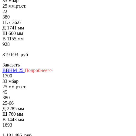
33 мбар
25 мм.рт.ст.
22
380
11.7-36.6
Д 1741 мм
Ш 660 мм
В 1155 мм
928
819 693
руб
Заказать
ВВНМ-25
Подробнее>>
1700
33 мбар
25 мм.рт.ст.
45
380
25-66
Д 2285 мм
Ш 760 мм
В 1443 мм
1693
1 181 486
руб