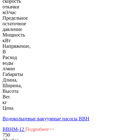
скорость
откачки
м3/час
Предельное
остаточное
давление
Мощность
кВт
Напряжение,
В
Расход
воды
л/мин
Габариты
Длина,
Ширина,
Высота
Вес
кг
Цена
Водокольцевые вакуумные насосы ВВН
ВВНМ-12
Подробнее>>
750