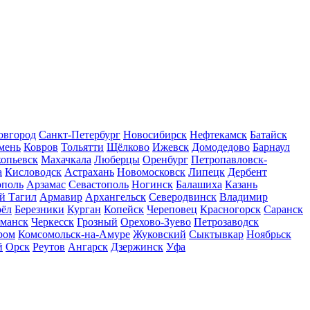
вгород
Санкт-Петербург
Новосибирск
Нефтекамск
Батайск
мень
Ковров
Тольятти
Щёлково
Ижевск
Домодедово
Барнаул
опьевск
Махачкала
Люберцы
Оренбург
Петропавловск-
а
Кисловодск
Астрахань
Новомосковск
Липецк
Дербент
ополь
Арзамас
Севастополь
Ногинск
Балашиха
Казань
й Тагил
Армавир
Архангельск
Северодвинск
Владимир
ёл
Березники
Курган
Копейск
Череповец
Красногорск
Саранск
манск
Черкесск
Грозный
Орехово-Зуево
Петрозаводск
ром
Комсомольск-на-Амуре
Жуковский
Сыктывкар
Ноябрьск
й
Орск
Реутов
Ангарск
Дзержинск
Уфа