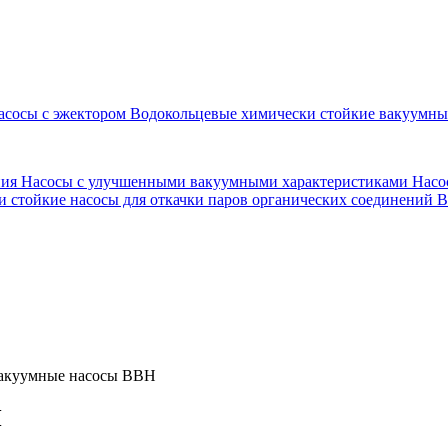
асосы с эжектором
Водокольцевые химически стойкие вакуумн
ния
Насосы с улучшенными вакуумными характеристиками
Насо
 стойкие насосы для откачки паров органических соединений
В
вакуумные насосы ВВН
Н