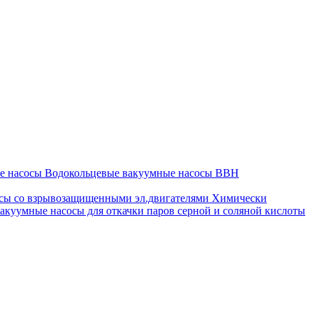
ые насосы
Водокольцевые вакуумные насосы ВВН
сы со взрывозащищенными эл.двигателями
Химически
акуумные насосы для откачки паров серной и соляной кислоты