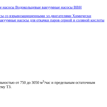
ые насосы
Водокольцевые вакуумные насосы ВВН
сы со взрывозащищенными эл.двигателями
Химически
акуумные насосы для откачки паров серной и соляной кислоты
3
ьностью от 750 до 3050 м
/час и предельным остаточным
ему ТЗ.