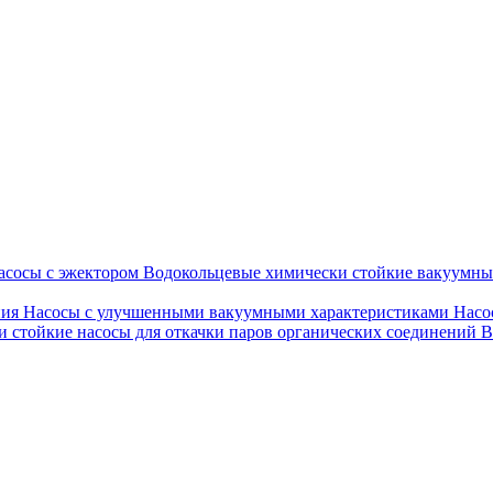
асосы с эжектором
Водокольцевые химически стойкие вакуумн
ния
Насосы с улучшенными вакуумными характеристиками
Насо
 стойкие насосы для откачки паров органических соединений
В