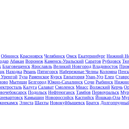
Обнинск
Красноярск
Челябинск
Омск
Екатеринбург
Нижний Но
одар
Абакан
Воронеж
Каменск-Уральский
Саратов
Рубцовск
Тю
к
Благовещенск
Ярославль
Великий Новгород
Владивосток
Прок
цк
Находка
Рязань
Пятигорск
Набережные Челны
Коломна
Пенз
 Уренгой
Тула
Раменское
Курск
Евпатория
Улан-Удэ
Елец
Ставр
ново
Мытищи
Белгород
Южно-Сахалинск
Сочи
Рыбинск
Нижни
ектросталь
Калуга
Салават
Смоленск
Миасс
Волжский
Керчь
Ор
вочебоксарск
Подольск
Нефтеюганск
Тамбов
Первоуральск
Мур
невартовск
Камышин
Новороссийск
Каспийск
Йошкар-Ола
Му
жнекамск
Элиста
Шахты
Новокуйбышевск
Братск
Долгопрудны