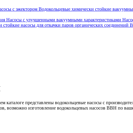
асосы с эжектором
Водокольцевые химически стойкие вакуумн
ния
Насосы с улучшенными вакуумными характеристиками
Насо
 стойкие насосы для откачки паров органических соединений
В
Н
ем каталоге представлены водокольцевые насосы с производител
сов, возможно изготовление водокольцевых насосов ВВН по ваш