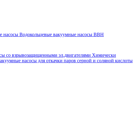
ые насосы
Водокольцевые вакуумные насосы ВВН
сы со взрывозащищенными эл.двигателями
Химически
акуумные насосы для откачки паров серной и соляной кислоты