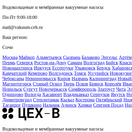
Водокольцевые и мембранные вакуумные насосы
Пн-Пт 9:00-18:00
mail@vakuum-ceh.ru
Ваш регион:
Сочи
Москва
Майкоп
Альметьевск
Сызрань
Балаково
Энгельс
Артём
Пермь
Северск
Ростов-на-Дону
Самара
Волгоград
Бийск
Красн
Новошахтинск
Иркутск
Ессентуки
Ульяновск
Бердск
Хабаровс
Камчатский
Кемерово
Волгодонск
Томск
Уссурийск
Новокузне
Чебоксары
Невинномысск
Киров
Назрань
Калининград
Новый
Магнитогорск
Старый Оскол
Тверь
Псков
Брянск
Королёв
Ива
Норильск
Сургут
Новочеркасск
Симферополь
Златоуст
Чита
Эл
Одинцово
Вологда
Хасавюрт
Владикавказ
Серпухов
Якутск
Но
Димитровград
Стерлитамак
Кызыл
Кострома
Октябрьский
Ниж
Таганрог
Пушкино
Нальчик
Ачинск
Химки
Сергиев Посад
Ни
Водокольцевые и мембранные вакуумные насосы